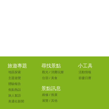
旅遊專題
尋找景點
小工具
地區探索
觀光
/
消費玩樂
活動情報
主題遊覽
住宿
/
美食
節慶日曆
體驗報告
景點訊息
焦點熱話
維修
/
推廣
旅人絮語
展覽
/
其他
美通社新聞