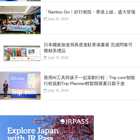
「Nantou Go！好行南投・香港上線」盛大登場
July 20, 2026
日本國家旅遊局再度進駐香港書展 完成問卷可
獲精美禮品
July 15, 2026
善用AI工具與孩子一起策劃行程：Trip.com智能
行程規劃Trip.Planner輕鬆開展夏日親子遊
July 10, 2026