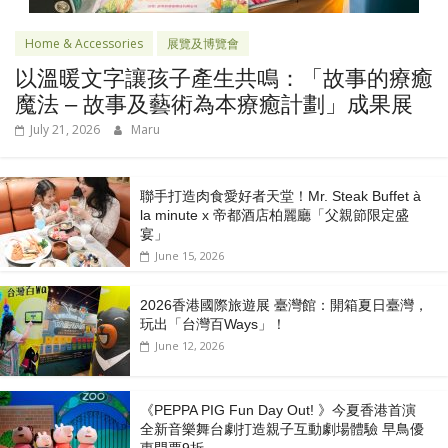
Home & Accessories
展覽及博覽會
以溫暖文字讓孩子產生共鳴：「故事的療癒
魔法 – 故事及藝術為本療癒計劃」成果展
July 21, 2026
Maru
聯手打造肉食愛好者天堂！Mr. Steak Buffet à
la minute x 帝都酒店柏麗廳「⽗親節限定盛
宴」
June 15, 2026
2026香港國際旅遊展 臺灣館：開箱夏日臺灣，
玩出「台灣百Ways」！
June 12, 2026
《PEPPA PIG Fun Day Out! 》今夏香港首演
全新音樂舞台劇打造親子互動劇場體驗 早鳥優