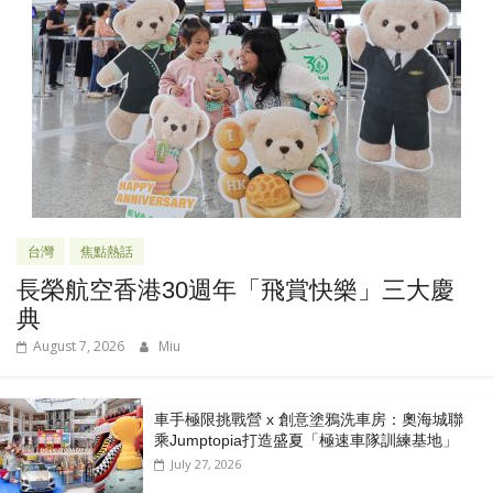
台灣
焦點熱話
長榮航空香港30週年「飛賞快樂」三大慶
典
August 7, 2026
Miu
車手極限挑戰營 x 創意塗鴉洗車房：奧海城聯
乘Jumptopia打造盛夏「極速車隊訓練基地」
July 27, 2026