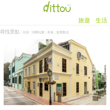
旅遊
生活
尋找景點
/
住宿
|
消費玩樂
|
美食
|
遊覽觀光