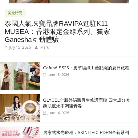
美妝時尚
泰國人氣珠寶品牌RAVIPA進駐K11
MUSEA：香港限定金線系列、獨家
Ganesha互動體驗
July 15, 2026
Maru
Cafuné SS26：皮革編織工藝點綴的夏日旅程
June 18, 2026
GLYCEL全新外泌體再生修護面膜 四大成分喚
醒肌底永不凋謝青春
June 16, 2026
居家式水光療程：SKINTIFIC PDRN全新系列