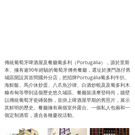
傳統葡萄牙啤酒屋及餐廳葡多利（Portugália），源於里斯
本、擁有逾90年經驗的葡萄牙傳奇餐廳，選址於澳門氹仔舊
城區開設其首間國外分店，把招牌Portugália葡多利牛扒、
海鮮飯、馬介休炒蛋、八爪魚沙律、白酒炒蜆及及葡多利木
糠布甸等帶到這個歷史悠久城區。餐廳裝潢摩登時尚，牆壁
以傳統葡萄牙瓷磚裝飾，並掛上啤酒屋早期的舊照片，展示
其鮮明的歷史。餐廳擁有兩個室外露台、一個私人包廂和一
個定制酒窖，適合各種慶祝活動。