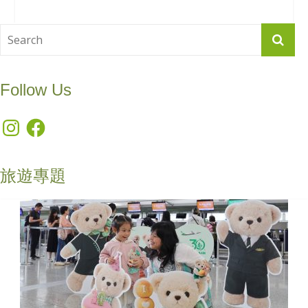
Follow Us
Instagram
Facebook
旅遊專題