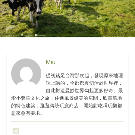
Miu
從初踏足台灣那次起，發現原來地理
課上講的，全部都真切活於世界裡，
自此對這曼妙世界勾起更多好奇。最
愛小奢華文化之旅，住進風景優美的房間，欣賞當地
的特色建築，逛逛傳統玩意商店，開始對吃喝玩樂都
愈來愈有要求。