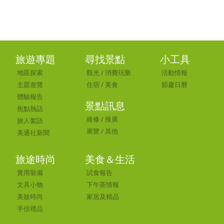
旅遊專題
尋找景點
小工具
地區探索
觀光
/
消費玩樂
活動情報
主題遊覽
住宿
/
美食
節慶日曆
體驗報告
景點訊息
焦點熱話
維修
/
推廣
旅人絮語
展覽
/
其他
美通社新聞
旅途時尚
美食＆生活
實用裝備
試食報告
文具小物
下午茶情報
美妝時尚
家居及精品
手信禮品