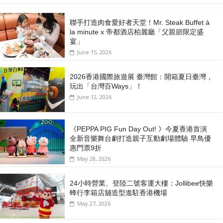
聯手打造肉食愛好者天堂！Mr. Steak Buffet à
la minute x 帝都酒店柏麗廳「⽗親節限定盛
宴」
June 15, 2026
2026香港國際旅遊展 臺灣館：開箱夏日臺灣，
玩出「台灣百Ways」！
June 12, 2026
《PEPPA PIG Fun Day Out! 》今夏香港首演
全新音樂舞台劇打造親子互動劇場體驗 早鳥優
惠門票9折
May 28, 2026
24小時營業、登陸二號客運大樓：Jollibee快樂
蜂行李箱店舖造型進駐香港機場
May 27, 2026