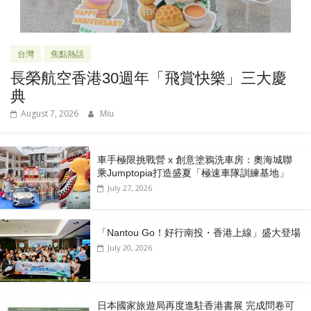
台灣
焦點熱話
長榮航空香港30週年「飛賞快樂」三大慶
典
August 7, 2026
Miu
車手極限挑戰營 x 創意塗鴉洗車房：奧海城聯
乘Jumptopia打造盛夏「極速車隊訓練基地」
July 27, 2026
「Nantou Go！好行南投・香港上線」盛大登場
July 20, 2026
日本國家旅遊局再度進駐香港書展 完成問卷可