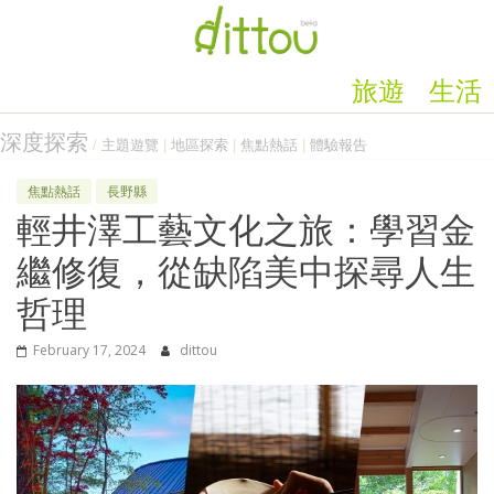
旅遊
生活
深度探索
/
主題遊覽
|
地區探索
|
焦點熱話
|
體驗報告
焦點熱話
長野縣
輕井澤工藝文化之旅：學習金
繼修復，從缺陷美中探尋人生
哲理
February 17, 2024
dittou