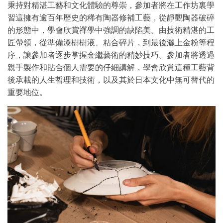
秉持對精湛工藝和文化體驗的尊崇，參加者將在工作坊裏學
習這擁有逾百年歷史的稀有陶器修補工藝，從靜觀陶器破碎
的形態中，學會欣賞禪學中強調的缺陷美。由技術精湛的工
匠帶領，從準備漆樹樹液、粘合碎片，到最後灑上金粉等程
序，讓參加者逐步掌握金繼藝術的精妙技巧。參加者將透過
親手製作和貼合個人需要的仔細講解，學會欣賞這種工藝背
後承載的人生哲理和技術，以及其於日本文化中無可替代的
重要地位。