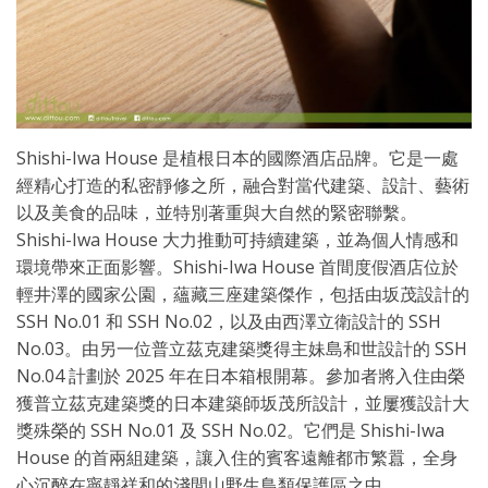
Shishi-Iwa House 是植根日本的國際酒店品牌。它是一處
經精心打造的私密靜修之所，融合對當代建築、設計、藝術
以及美食的品味，並特別著重與大自然的緊密聯繫。
Shishi-Iwa House 大力推動可持續建築，並為個人情感和
環境帶來正面影響。Shishi-Iwa House 首間度假酒店位於
輕井澤的國家公園，蘊藏三座建築傑作，包括由坂茂設計的
SSH No.01 和 SSH No.02，以及由西澤立衛設計的 SSH
No.03。由另一位普立茲克建築獎得主妹島和世設計的 SSH
No.04 計劃於 2025 年在日本箱根開幕。參加者將入住由榮
獲普立茲克建築獎的日本建築師坂茂所設計，並屢獲設計大
獎殊榮的 SSH No.01 及 SSH No.02。它們是 Shishi-Iwa
House 的首兩組建築，讓入住的賓客遠離都市繁囂，全身
心沉醉在寧靜祥和的淺間山野生鳥類保護區之中。