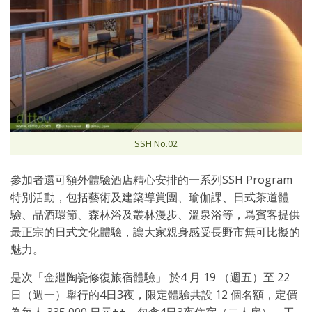
SSH No.02
參加者還可額外體驗酒店精心安排的一系列SSH Program
特別活動，包括藝術及建築導賞團、瑜伽課、日式茶道體
驗、品酒環節、森林浴及叢林漫步、溫泉浴等，爲賓客提供
最正宗的日式文化體驗，讓大家親身感受長野市無可比擬的
魅力。
是次「金繼陶瓷修復旅宿體驗」 於4 月 19 （週五）至 22
日（週一）舉行的4日3夜，限定體驗共設 12 個名額，定價
為每人 335,000 日元++，包含4日3夜住宿（二人房）、工