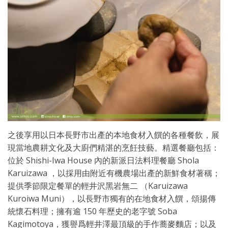
之後享用以日本長野市出產的本地食材入饌的各種餐飲，展
現當地農耕文化及大廚們精湛的烹飪技藝。精選餐廳包括：
位於 Shishi-Iwa House 內的新派日法料理餐廳 Shola
Karuizawa ，以採用由附近有機農場出產的新鮮食材著稱；
提供季節限定餐單的輕井沢黑岩無二 （Karuizawa
Kuroiwa Muni），以長野市獨有的在地食材入饌，頌揚傳
統懷石料理；擁有逾 150 年歷史的老字號 Soba
Kagimotoya，獲譽爲輕井澤最頂級的手作蕎麥麵店；以及