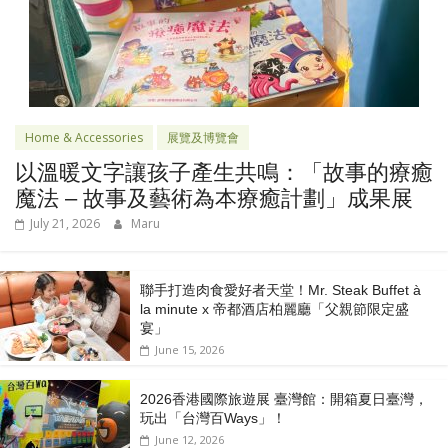
Home & Accessories
展覽及博覽會
以溫暖文字讓孩子產生共鳴：「故事的療癒
魔法 – 故事及藝術為本療癒計劃」成果展
July 21, 2026
Maru
聯手打造肉食愛好者天堂！Mr. Steak Buffet à
la minute x 帝都酒店柏麗廳「⽗親節限定盛
宴」
June 15, 2026
2026香港國際旅遊展 臺灣館：開箱夏日臺灣，
玩出「台灣百Ways」！
June 12, 2026