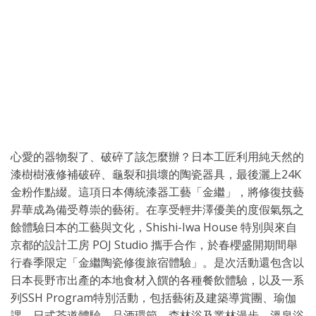
心愛的器物裂了、破碎了該怎麼辦？日本工匠利用純天然的
漆樹樹液修補破碎、龜裂和損壞的陶瓷器具，最後灑上24K
金粉作點綴。這項日本傳統漆器工藝「金繼」，將修復技藝
昇華成為備受尊崇的藝術。在享受輕井澤優美的度假氣氛之
餘體驗日本的工藝與文化，Shishi-Iwa House 特別與來自
京都的設計工房 POJ Studio 攜手合作，於春櫻盛開期間舉
行春季限定「金繼陶瓷修復旅宿體驗」。是次活動還包含以
日本長野市出產的本地食材入饌的各種餐飲體驗，以及一系
列SSH Program特別活動，包括藝術及建築導賞團、瑜伽
課、日式茶道體驗、品酒環節、森林浴及叢林漫步、溫泉浴