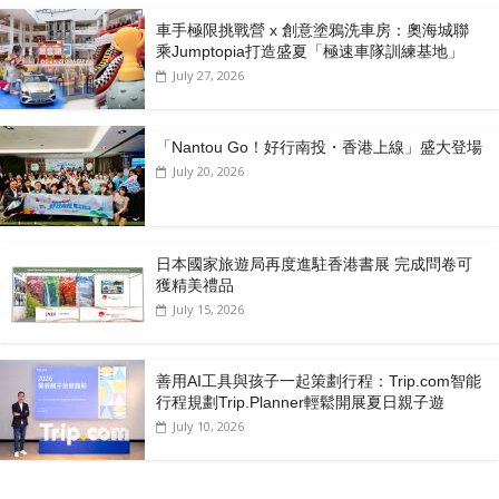
車手極限挑戰營 x 創意塗鴉洗車房：奧海城聯
乘Jumptopia打造盛夏「極速車隊訓練基地」
July 27, 2026
「Nantou Go！好行南投・香港上線」盛大登場
July 20, 2026
日本國家旅遊局再度進駐香港書展 完成問卷可
獲精美禮品
July 15, 2026
善用AI工具與孩子一起策劃行程：Trip.com智能
行程規劃Trip.Planner輕鬆開展夏日親子遊
July 10, 2026