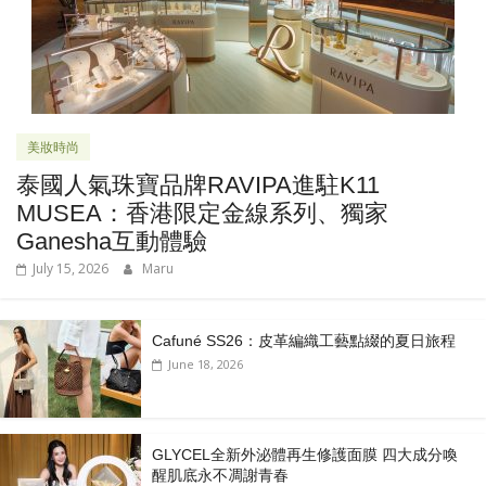
美妝時尚
泰國人氣珠寶品牌RAVIPA進駐K11
MUSEA：香港限定金線系列、獨家
Ganesha互動體驗
July 15, 2026
Maru
Cafuné SS26：皮革編織工藝點綴的夏日旅程
June 18, 2026
GLYCEL全新外泌體再生修護面膜 四大成分喚
醒肌底永不凋謝青春