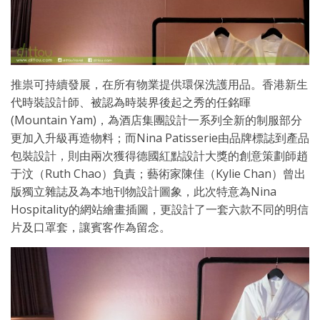
推祟可持續發展，在所有物業提供環保洗護用品。香港新生
代時裝設計師、被認為時裝界後起之秀的任銘暉
(Mountain Yam)，為酒店集團設計一系列全新的制服部分
更加入升級再造物料；而Nina Patisserie由品牌標誌到產品
包裝設計，則由兩次獲得德國紅點設計大獎的創意策劃師趙
于汶（Ruth Chao）負責；藝術家陳佳（Kylie Chan）曾出
版獨立雜誌及為本地刊物設計圖象，此次特意為Nina
Hospitality的網站繪畫插圖，更設計了一套六款不同的明信
片及口罩套，讓賓客作為留念。