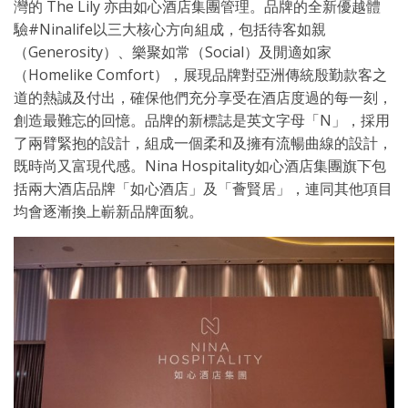
灣的 The Lily 亦由如心酒店集團管理。品牌的全新優越體
驗#Ninalife以三大核心方向組成，包括待客如親
（Generosity）、樂聚如常（Social）及閒適如家
（Homelike Comfort），展現品牌對亞洲傳統殷勤款客之
道的熱誠及付出，確保他們充分享受在酒店度過的每一刻，
創造最難忘的回憶。品牌的新標誌是英文字母「N」，採用
了兩臂緊抱的設計，組成一個柔和及擁有流暢曲線的設計，
既時尚又富現代感。Nina Hospitality如心酒店集團旗下包
括兩大酒店品牌「如心酒店」及「薈賢居」，連同其他項目
均會逐漸換上嶄新品牌面貌。