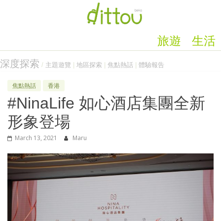
旅遊
生活
深度探索
/
主題遊覽
|
地區探索
|
焦點熱話
|
體驗報告
焦點熱話
香港
#NinaLife 如心酒店集團全新
形象登場
March 13, 2021
Maru