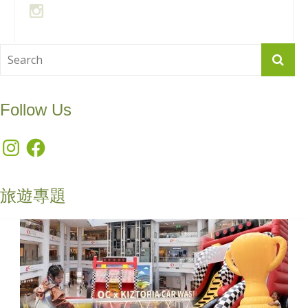
Follow Us
Instagram
Facebook
旅遊專題