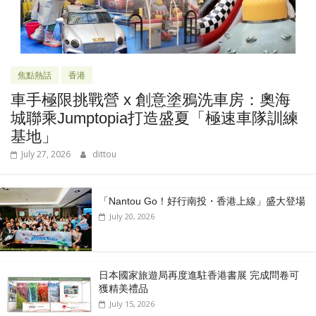
焦點熱話
香港
車手極限挑戰營 x 創意塗鴉洗車房：奧海
城聯乘Jumptopia打造盛夏「極速車隊訓練
基地」
July 27, 2026
dittou
「Nantou Go！好行南投・香港上線」盛大登場
July 20, 2026
日本國家旅遊局再度進駐香港書展 完成問卷可
獲精美禮品
July 15, 2026