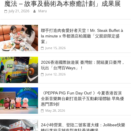
魔法 – 故事及藝術為本療癒計劃」成果展
July 21, 2026
Maru
聯手打造肉食愛好者天堂！Mr. Steak Buffet à
la minute x 帝都酒店柏麗廳「⽗親節限定盛
宴」
June 15, 2026
2026香港國際旅遊展 臺灣館：開箱夏日臺灣，
玩出「台灣百Ways」！
June 12, 2026
《PEPPA PIG Fun Day Out! 》今夏香港首演
全新音樂舞台劇打造親子互動劇場體驗 早鳥優
惠門票9折
May 28, 2026
24小時營業、登陸二號客運大樓：Jollibee快樂
蜂行李箱店舖造型進駐香港機場