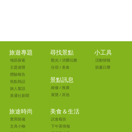
旅遊專題
尋找景點
小工具
地區探索
觀光
/
消費玩樂
活動情報
主題遊覽
住宿
/
美食
節慶日曆
體驗報告
景點訊息
焦點熱話
維修
/
推廣
旅人絮語
展覽
/
其他
美通社新聞
旅途時尚
美食＆生活
實用裝備
試食報告
文具小物
下午茶情報