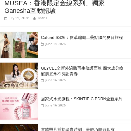
MUSEA：香港限定金線系列、獨家
Ganesha互動體驗
July 15, 2026
Maru
Cafuné SS26：皮革編織工藝點綴的夏日旅程
June 18, 2026
GLYCEL全新外泌體再生修護面膜 四大成分喚
醒肌底永不凋謝青春
June 16, 2026
居家式水光療程：SKINTIFIC PDRN全新系列
June 16, 2026
實體照片捕捉珍貴時刻：最輕巧即影即有