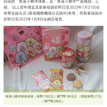
四張的「角落小夥伴揮春」及「角落小夥伴™ 索繩袋」乙
個。 以上賀年禮盒及新春福袋於即日至2023年1月21日在
奇華全線分店 (香港國際機場分店除外)有售，而新春福袋亦
於即日至2023年1月8日在網店發售。
角落小夥伴新春福袋 – 港幣178元正 / 澳門幣185元正 （價值港幣277元
/ 澳門幣288元）