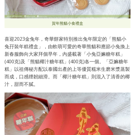
賀年熊貓小食禮盒
喜迎2023金兔年，奇華餅家特別推出兔年限定的「熊貓小
兔孖裝年糕禮盒」，由軟萌可愛的奇華熊貓和應節小兔換上
新春服飾向大家拜個早年，內盛載著「小兔亞嫲糖年糕」
(400克)及「熊貓椰汁糖年糕」(400克)各一個。「亞嫲糖年
糕」以祖傳秘方配以泰國出產的上等優質糯米生磨米漿蒸製
而成，口感煙韌細滑。而「椰汁糖年糕」則混入了清香的椰
汁，甜而不膩。