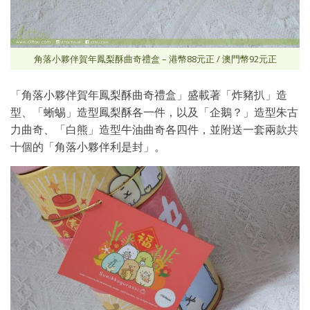
角落小夥伴賀年鳳梨酥曲奇禮盒 – 港幣88元正 / 澳門幣92元正
「角落小夥伴賀年鳳梨酥曲奇禮盒」盛載著「炸豬扒」造
型、「蜥蜴」造型鳳梨酥各一件，以及「企鵝？」造型朱古
力曲奇、「白熊」造型牛油曲奇各四件，並附送一套兩款共
十個的「角落小夥伴利是封」。