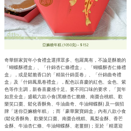
亞嫲糖年糕 (1050克) – $152
奇華餅家賀年小食禮盒選擇眾多、包羅萬有，不論是酥脆的
「蝴蝶酥禮盒」、「什錦杏仁條禮盒」、「蝴蝶酥杏仁條禮
盒」，或是鬆脆香口的「精裝什錦蛋卷」、「什錦曲奇禮
盒」及「什錦鳳凰卷禮盒」，配色以喜慶的紅色、金色、紫
色等作主調，新春喜慶感十足。要不同口味的要求，「賀年
如意全盒」盛載六款小食(黑糖杏仁脆糖、南棗合桃糕、歡
樂笑口棗、鬆化香酥角、牛油曲奇、牛油蝴蝶酥) 及一個招
牌「迷你亞嫲糖年糕」；而「豪華聚寶錦盒」內有八款小食
(鬆化香酥角、歡樂笑口棗、南棗合桃糕、鳳梨金酥、香芒
金酥、牛油杏仁條、牛油蝴蝶酥、老薑餅)；至於「精選迎