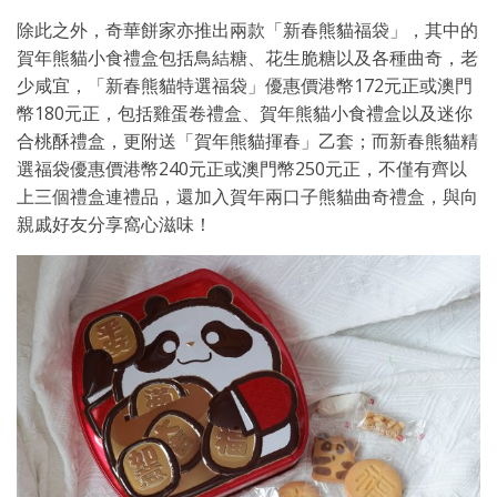
除此之外，奇華餅家亦推出兩款「新春熊貓福袋」，其中的
賀年熊貓小食禮盒包括鳥結糖、花生脆糖以及各種曲奇，老
少咸宜，「新春熊貓特選福袋」優惠價港幣172元正或澳門
幣180元正，包括雞蛋卷禮盒、賀年熊貓小食禮盒以及迷你
合桃酥禮盒，更附送「賀年熊貓揮春」乙套；而新春熊貓精
選福袋優惠價港幣240元正或澳門幣250元正，不僅有齊以
上三個禮盒連禮品，還加入賀年兩口子熊貓曲奇禮盒，與向
親戚好友分享窩心滋味！