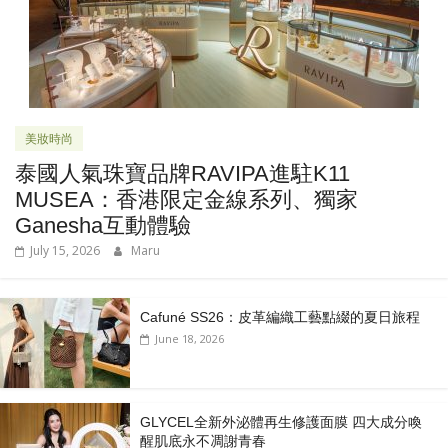
美妝時尚
泰國人氣珠寶品牌RAVIPA進駐K11
MUSEA：香港限定金線系列、獨家
Ganesha互動體驗
July 15, 2026
Maru
Cafuné SS26：皮革編織工藝點綴的夏日旅程
June 18, 2026
GLYCEL全新外泌體再生修護面膜 四大成分喚
醒肌底永不凋謝青春