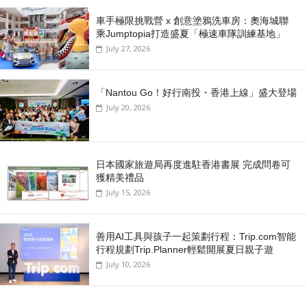
車手極限挑戰營 x 創意塗鴉洗車房：奧海城聯
乘Jumptopia打造盛夏「極速車隊訓練基地」
July 27, 2026
「Nantou Go！好行南投・香港上線」盛大登場
July 20, 2026
日本國家旅遊局再度進駐香港書展 完成問卷可
獲精美禮品
July 15, 2026
善用AI工具與孩子一起策劃行程：Trip.com智能
行程規劃Trip.Planner輕鬆開展夏日親子遊
July 10, 2026