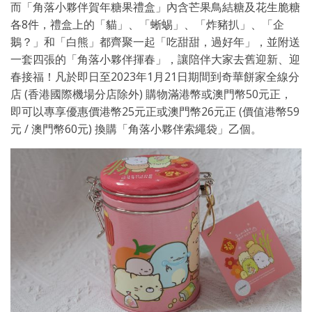
而「角落小夥伴賀年糖果禮盒」內含芒果鳥結糖及花生脆糖
各8件，禮盒上的「貓」、「蜥蜴」、「炸豬扒」、「企
鵝？」和「白熊」都齊聚一起「吃甜甜，過好年」，並附送
一套四張的「角落小夥伴揮春」，讓陪伴大家去舊迎新、迎
春接福！凡於即日至2023年1月21日期間到奇華餅家全線分
店 (香港國際機場分店除外) 購物滿港幣或澳門幣50元正，
即可以專享優惠價港幣25元正或澳門幣26元正 (價值港幣59
元 / 澳門幣60元) 換購「角落小夥伴索繩袋」乙個。