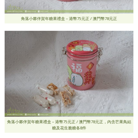
角落小夥伴賀年糖果禮盒 – 港幣75元正 / 澳門幣78元正
角落小夥伴賀年糖果禮盒 – 港幣75元正 / 澳門幣78元正，內含芒果鳥結
糖及花生脆糖各8件