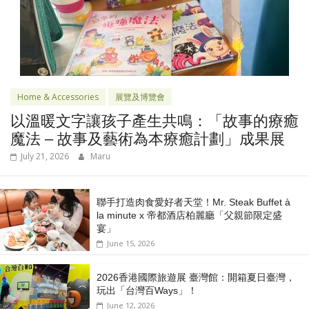
Home & Accessories
展覽及博覽會
以溫暖文字讓孩子產生共鳴：「故事的療癒
魔法 – 故事及藝術為本療癒計劃」成果展
July 21, 2026
Maru
聯手打造肉食愛好者天堂！Mr. Steak Buffet à
la minute x 帝都酒店柏麗廳「⽗親節限定盛
宴」
June 15, 2026
2026香港國際旅遊展 臺灣館：開箱夏日臺灣，
玩出「台灣百Ways」！
June 12, 2026