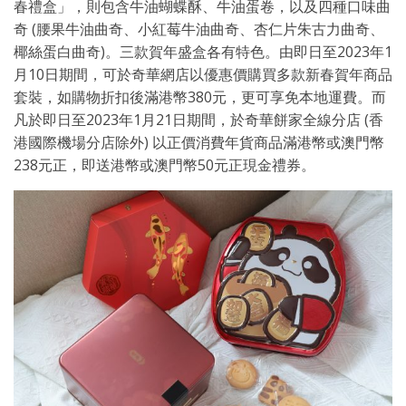
春禮盒」，則包含牛油蝴蝶酥、牛油蛋卷，以及四種口味曲
奇 (腰果牛油曲奇、小紅莓牛油曲奇、杏仁片朱古力曲奇、
椰絲蛋白曲奇)。三款賀年盛盒各有特色。由即日至2023年1
月10日期間，可於奇華網店以優惠價購買多款新春賀年商品
套裝，如購物折扣後滿港幣380元，更可享免本地運費。而
凡於即日至2023年1月21日期間，於奇華餅家全線分店 (香
港國際機場分店除外) 以正價消費年貨商品滿港幣或澳門幣
238元正，即送港幣或澳門幣50元正現金禮券。