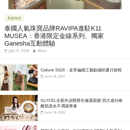
美妝時尚
泰國人氣珠寶品牌RAVIPA進駐K11
MUSEA：香港限定金線系列、獨家
Ganesha互動體驗
July 15, 2026
Maru
Cafuné SS26：皮革編織工藝點綴的夏日旅程
June 18, 2026
GLYCEL全新外泌體再生修護面膜 四大成分喚
醒肌底永不凋謝青春
June 16, 2026