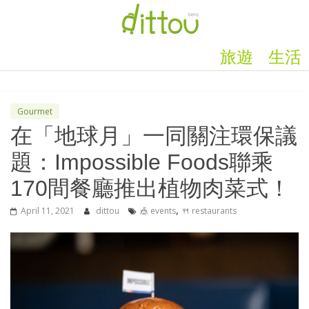
旅遊
生活
Gourmet
在「地球月」一同關注環保議
題：Impossible Foods聯乘
170間餐廳推出植物肉菜式！
,
April 11, 2021
dittou
🎪 events
🍴 restaurants