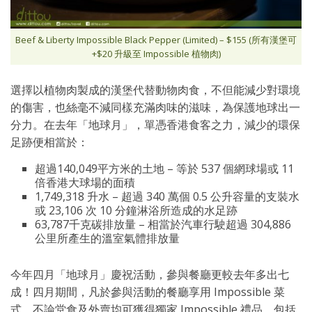
Beef & Liberty Impossible Black Pepper (Limited) – $155 (所有漢堡可
+$20 升級至 Impossible 植物肉)
選擇以植物肉製成的漢堡代替動物肉食，不但能減少對環境
的傷害，也絲毫不減同樣充滿肉味的滋味，為保護地球出一
分力。在去年「地球月」，單憑香港食客之力，減少的環保
足跡便相當於：
超過140,049平方米的土地 – 等於 537 個網球場或 11
倍香港大球場的面積
1,749,318 升水 – 超過 340 萬個 0.5 公升容量的支裝水
或 23,106 次 10 分鐘淋浴所造成的水足跡
63,787千克碳排放量 – 相當於汽車行駛超過 304,886
公里所產生的溫室氣體排放量
今年四月「地球月」慶祝活動，參與餐廳更較去年多出七
成！四月期間，凡於參與活動的餐廳享用 Impossible 菜
式，不論堂食及外賣均可獲得獨家 Impossible 禮品，包括