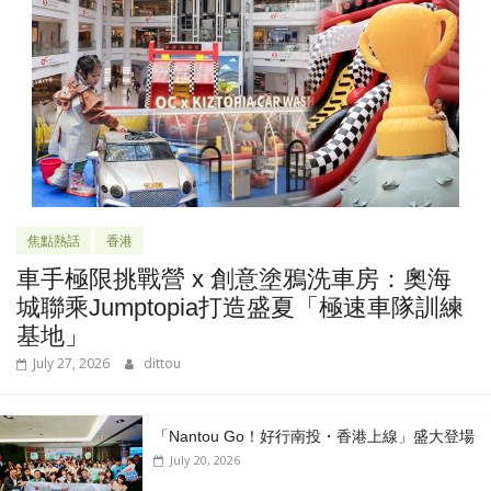
焦點熱話
香港
車手極限挑戰營 x 創意塗鴉洗車房：奧海
城聯乘Jumptopia打造盛夏「極速車隊訓練
基地」
July 27, 2026
dittou
「Nantou Go！好行南投・香港上線」盛大登場
July 20, 2026