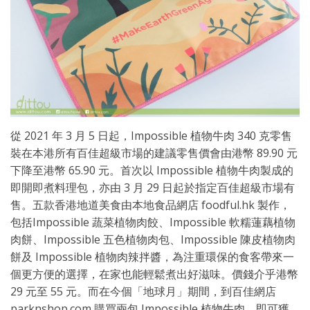
從 2021 年 3 月 5 日起，Impossible 植物牛肉 340 克零售
裝在本港所有百佳超級市場的建議零售價會由港幣 89.90 元
下降至港幣 65.90 元。首次以 Impossible 植物牛肉製成的
即開即煮料理包，亦由 3 月 29 日起於指定百佳超級市場有
售。五款香港地道美食由本地食品網店 foodful.hk 製作，
包括Impossible 蔬菜植物肉餃、Impossible 軟糯蓮藕植物
肉餅、Impossible 五色植物肉包、Impossible 陳皮植物肉
餅及 Impossible 植物肉辣拌醬，為注重環保的食客帶來一
個更方便的選擇，在家也能輕鬆煮出好滋味。價錢介乎港幣
29 元至 55 元。而在今個「地球月」期間，到百佳網店
parknshop.com 購買兩包 Impossible 植物牛肉，即可獲