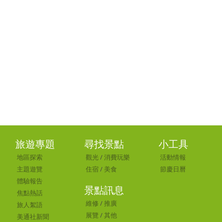
旅遊專題
尋找景點
小工具
地區探索
觀光
/
消費玩樂
活動情報
主題遊覽
住宿
/
美食
節慶日曆
體驗報告
景點訊息
焦點熱話
維修
/
推廣
旅人絮語
展覽
/
其他
美通社新聞