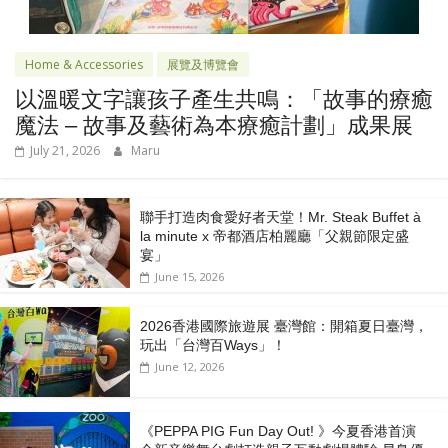
Home & Accessories
展覽及博覽會
以溫暖文字讓孩子產生共鳴：「故事的療癒
魔法 – 故事及藝術為本療癒計劃」成果展
July 21, 2026
Maru
聯手打造肉食愛好者天堂！Mr. Steak Buffet à
la minute x 帝都酒店柏麗廳「⽗親節限定盛
宴」
June 15, 2026
2026香港國際旅遊展 臺灣館：開箱夏日臺灣，
玩出「台灣百Ways」！
June 12, 2026
《PEPPA PIG Fun Day Out! 》今夏香港首演