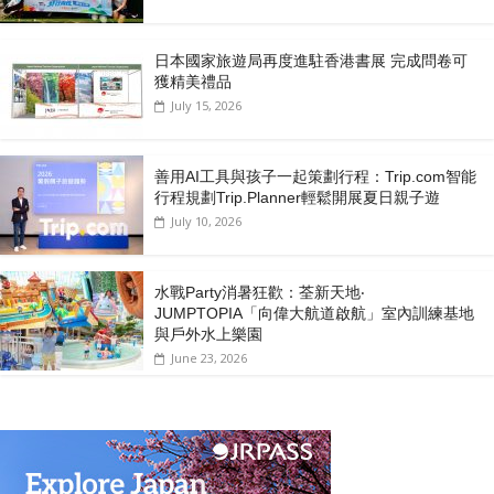
日本國家旅遊局再度進駐香港書展 完成問卷可
獲精美禮品
July 15, 2026
善用AI工具與孩子一起策劃行程：Trip.com智能
行程規劃Trip.Planner輕鬆開展夏日親子遊
July 10, 2026
水戰Party消暑狂歡：荃新天地‧
JUMPTOPIA「向偉大航道啟航」室內訓練基地
與戶外水上樂園
June 23, 2026