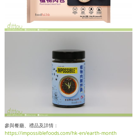
參與餐廳、禮品及詳情：
https://impossiblefoods.com/hk-en/earth-month