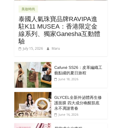
美妝時尚
泰國人氣珠寶品牌RAVIPA進
駐K11 MUSEA：香港限定金
線系列、獨家Ganesha互動體
驗
July 15, 2026
Maru
Cafuné SS26：皮革編織工
藝點綴的夏日旅程
June 18, 2026
GLYCEL全新外泌體再生修
護面膜 四大成分喚醒肌底
永不凋謝青春
June 16, 2026