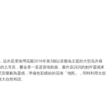
舉行，這亦是濱海灣花園2016年第3個以音樂為主題的大型花卉展
日的土耳其，鬱金香一直是當地歌曲、畫作及詩詞的創作靈感來
式音樂劇為靈感，準備色彩繽紛的花海「地氈」，同時利用太鼓
揚大自然和諧。