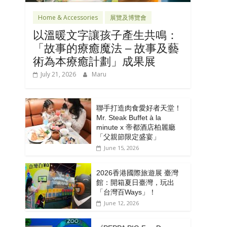
Home & Accessories
展覽及博覽會
以溫暖文字讓孩子產生共鳴：
「故事的療癒魔法 – 故事及藝
術為本療癒計劃」成果展
July 21, 2026
Maru
聯手打造肉食愛好者天堂！
Mr. Steak Buffet à la
minute x 帝都酒店柏麗廳
「⽗親節限定盛宴」
June 15, 2026
2026香港國際旅遊展 臺灣
館：開箱夏日臺灣，玩出
「台灣百Ways」！
June 12, 2026