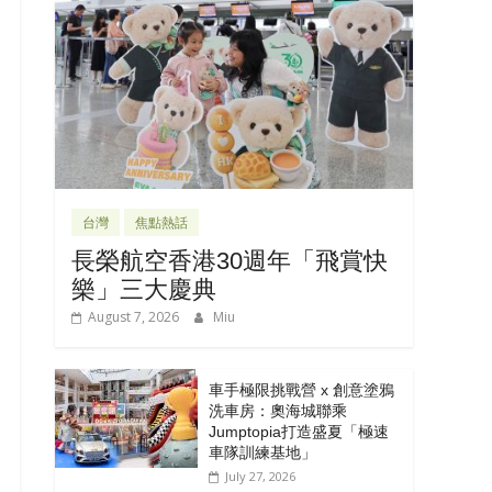
台灣
焦點熱話
長榮航空香港30週年「飛賞快
樂」三大慶典
August 7, 2026
Miu
車手極限挑戰營 x 創意塗鴉
洗車房：奧海城聯乘
Jumptopia打造盛夏「極速
車隊訓練基地」
July 27, 2026