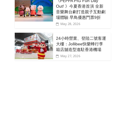
《PEPPA PIG Fun Day
Out! 》今夏香港首演 全新
音樂舞台劇打造親子互動劇
場體驗 早鳥優惠門票9折
May 28, 2026
24小時營業、登陸二號客運
大樓：Jollibee快樂蜂行李
箱店舖造型進駐香港機場
May 27, 2026