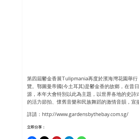
第四屆鬱金香展Tulipmania再度於濱海灣花園
覽。鄂圖曼帝國(今土耳其)是鬱金香的故鄉，在昔
源，本年大會特別以此為主題，以世界各地的史詩
的活力節拍、懷舊音樂和民族舞蹈的激情音韻，宣
詳請：http://www.gardensbythebay.com.sg/
立即分享：