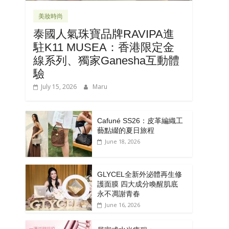
美妝時尚
泰國人氣珠寶品牌RAVIPA進
駐K11 MUSEA：香港限定金
線系列、獨家Ganesha互動體
驗
July 15, 2026
Maru
Cafuné SS26：皮革編織工
藝點綴的夏日旅程
June 18, 2026
GLYCEL全新外泌體再生修
護面膜 四大成分喚醒肌底
永不凋謝青春
June 16, 2026