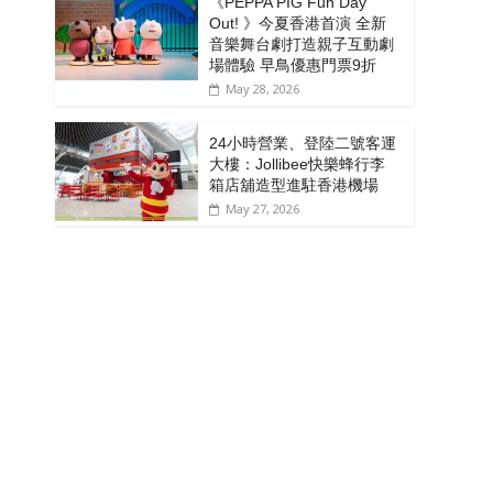
《PEPPA PIG Fun Day
Out! 》今夏香港首演 全新
音樂舞台劇打造親子互動劇
場體驗 早鳥優惠門票9折
May 28, 2026
24小時營業、登陸二號客運
大樓：Jollibee快樂蜂行李
箱店舖造型進駐香港機場
May 27, 2026