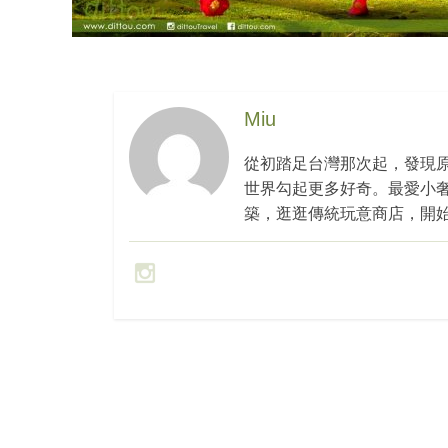
Miu
從初踏足台灣那次起，發現
世界勾起更多好奇。最愛小
築，逛逛傳統玩意商店，開