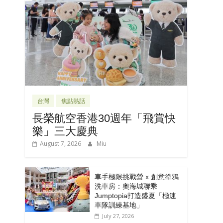
台灣
焦點熱話
長榮航空香港30週年「飛賞快
樂」三大慶典
August 7, 2026
Miu
車手極限挑戰營 x 創意塗鴉
洗車房：奧海城聯乘
Jumptopia打造盛夏「極速
車隊訓練基地」
July 27, 2026