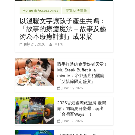
Home & Accessories
展覽及博覽會
以溫暖文字讓孩子產生共鳴：
「故事的療癒魔法 – 故事及藝
術為本療癒計劃」成果展
July 21, 2026
Maru
聯手打造肉食愛好者天堂！
Mr. Steak Buffet à la
minute x 帝都酒店柏麗廳
「⽗親節限定盛宴」
June 15, 2026
2026香港國際旅遊展 臺灣
館：開箱夏日臺灣，玩出
「台灣百Ways」！
June 12, 2026