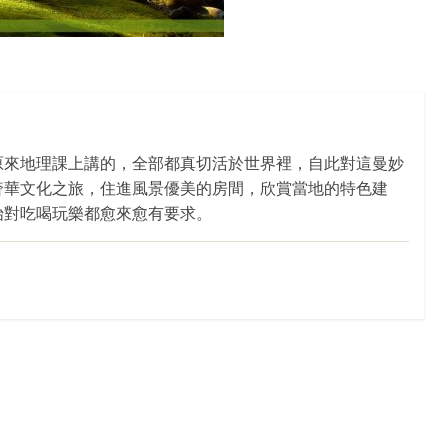
原來地理課上講的，全部都真切活於世界裡，自此對這曼妙
奢華文化之旅，住進風景優美的房間，欣賞當地的特色建
始對吃喝玩樂都愈來愈有要求。