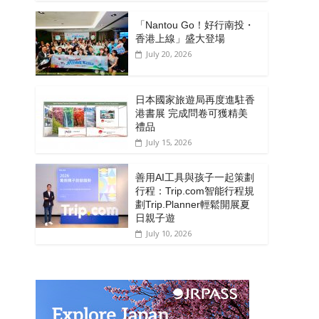
「Nantou Go！好行南投・
香港上線」盛大登場
July 20, 2026
日本國家旅遊局再度進駐香
港書展 完成問卷可獲精美
禮品
July 15, 2026
善用AI工具與孩子一起策劃
行程：Trip.com智能行程規
劃Trip.Planner輕鬆開展夏
日親子遊
July 10, 2026