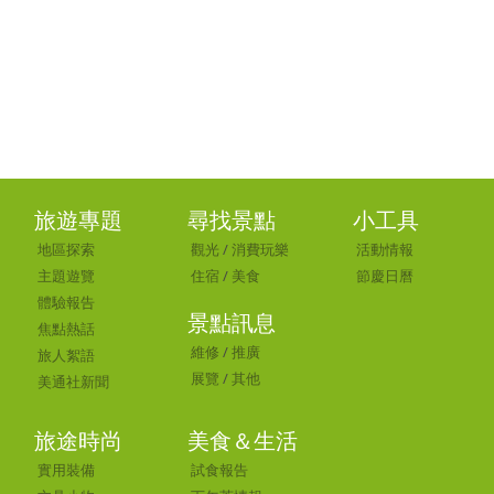
旅遊專題
尋找景點
小工具
地區探索
觀光
/
消費玩樂
活動情報
主題遊覽
住宿
/
美食
節慶日曆
體驗報告
景點訊息
焦點熱話
維修
/
推廣
旅人絮語
展覽
/
其他
美通社新聞
旅途時尚
美食＆生活
實用裝備
試食報告