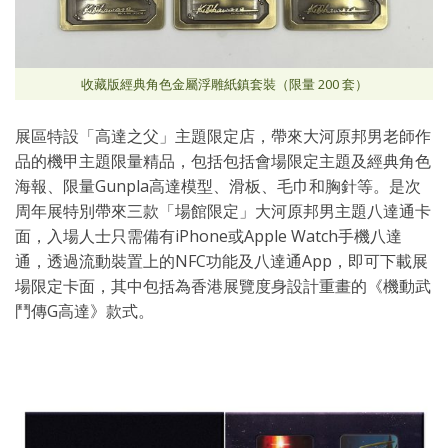
收藏版經典角色金屬浮雕紙鎮套裝（限量 200 套）
展區特設「高達之父」主題限定店，帶來大河原邦男老師作
品的機甲主題限量精品，包括包括會場限定主題及經典角色
海報、限量Gunpla高達模型、滑板、毛巾和胸針等。是次
周年展特別帶來三款「場館限定」大河原邦男主題八達通卡
面，入場人士只需備有iPhone或Apple Watch手機八達
通，透過流動裝置上的NFC功能及八達通App，即可下載展
場限定卡面，其中包括為香港展覽度身設計重畫的《機動武
鬥傳G高達》款式。