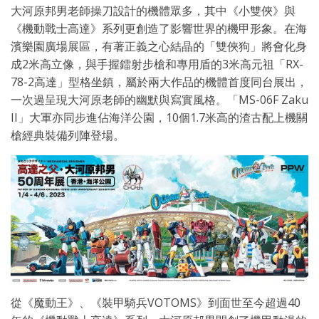
大河原邦男老師操刀設計的機體眾多，其中《小雙俠》與
《機動戰士高達》系列更創造了影響世界的機甲形象。在海
濱樂園廣場展區，有著正義之心結晶的「雙俠狗」將會化身
成2米高立像，與手握鐳射步槍和專用盾的3米高元祖「RX-
78-2高達」型格坐鎮，屬於兩大作品的機體首度同台展出，
一次過呈現大河原老師的幽默與寫實風格。「MS-06F Zaku
II」大軍亦同步進佔海洋公園，10個1.7米高的渣古配上機關
槍經典裝備列陣登場。
從《魔動王》、《裝甲騎兵VOTOMS》到面世至今超過40