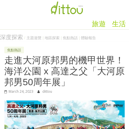
旅遊
生活
深度探索
/
主題遊覽
|
地區探索
|
焦點熱話
|
體驗報告
焦點熱話
走進大河原邦男的機甲世界！
海洋公園 x 高達之父「大河原
邦男50周年展」
March 24, 2023
dittou