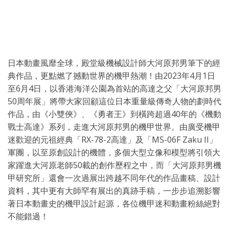
日本動畫風靡全球，殿堂級機械設計師大河原邦男筆下的經
典作品，更點燃了撼動世界的機甲熱潮！由2023年4月1日
至6月4日，以香港海洋公園為首站的高達之父「大河原邦男
50周年展」將帶大家回顧這位日本重量級傳奇人物的劃時代
作品，由《小雙俠》、《勇者王》到橫跨超過40年的《機動
戰士高達》系列，走進大河原邦男的機甲世界。由廣受機甲
迷歡迎的元祖經典「RX-78-2高達」及「MS-06F Zaku II」
軍團，以至原創設計的機體，多個大型立像和模型將引領大
家躍進大河原老師50載的創作歷程之中，而「大河原邦男機
甲研究所」還會一次過展出跨越不同年代的作品畫稿、設計
資料，其中更有大師罕有展出的真跡手稿，一步步追溯影響
著日本動畫史的機甲設計起源，各位機甲迷和動畫粉絲絕對
不能錯過！