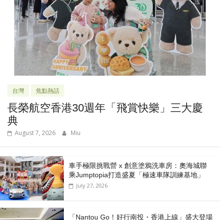
台灣
焦點熱話
長榮航空香港30週年「飛賞快樂」三大慶
典
August 7, 2026
Miu
車手極限挑戰營 x 創意塗鴉洗車房：奧海城聯
乘Jumptopia打造盛夏「極速車隊訓練基地」
July 27, 2026
「Nantou Go！好行南投・香港上線」盛大登場