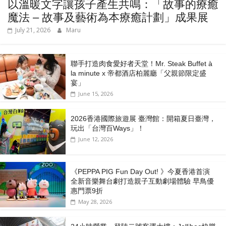
以溫暖文字讓孩子產生共鳴：「故事的療癒
魔法 – 故事及藝術為本療癒計劃」成果展
July 21, 2026
Maru
聯手打造肉食愛好者天堂！Mr. Steak Buffet à
la minute x 帝都酒店柏麗廳「⽗親節限定盛
宴」
June 15, 2026
2026香港國際旅遊展 臺灣館：開箱夏日臺灣，
玩出「台灣百Ways」！
June 12, 2026
《PEPPA PIG Fun Day Out! 》今夏香港首演
全新音樂舞台劇打造親子互動劇場體驗 早鳥優
惠門票9折
May 28, 2026