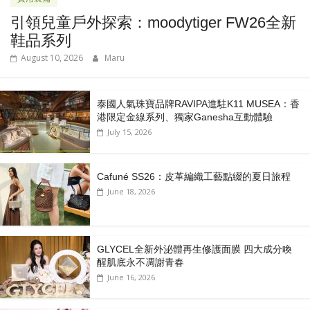
引領兒童戶外探索：moodytiger FW26全新
鞋品系列
August 10, 2026
Maru
泰國人氣珠寶品牌RAVIPA進駐K11 MUSEA：香
港限定金線系列、獨家Ganesha互動體驗
July 15, 2026
Cafuné SS26：皮革編織工藝點綴的夏日旅程
June 18, 2026
GLYCEL全新外泌體再生修護面膜 四大成分喚
醒肌底永不凋謝青春
June 16, 2026