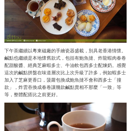
下午茶繼續以粵東磁廠的手繪瓷器盛載，別具老香港情懷。
鹹點也繼續是本地懷舊款式，包括有鮑魚撻、炸龍蝦肉春卷
配甜酸醬、經典芝麻蝦多士、牛油軟包西多士配煉奶。感覺
這次的鹹點拼盤在味道層次比上次升級了許多，例如蝦多士
加入了芝麻更香口，菠蘿包換成鮑魚撻不會和西多士「撞
款」，炸雲吞換成春卷讓幾款鹹點賣相不那麼「一致」等
等，整體配搭比之前更好。