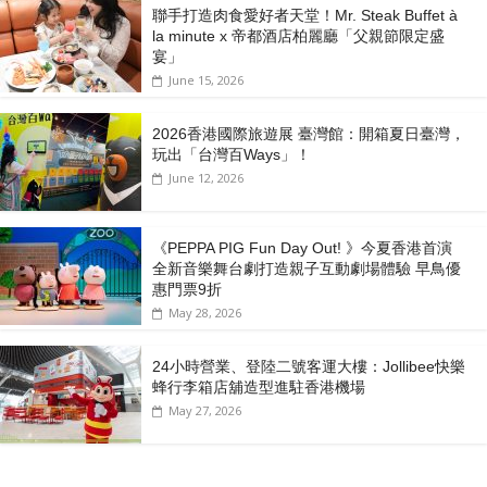
聯手打造肉食愛好者天堂！Mr. Steak Buffet à
la minute x 帝都酒店柏麗廳「⽗親節限定盛
宴」
June 15, 2026
2026香港國際旅遊展 臺灣館：開箱夏日臺灣，
玩出「台灣百Ways」！
June 12, 2026
《PEPPA PIG Fun Day Out! 》今夏香港首演
全新音樂舞台劇打造親子互動劇場體驗 早鳥優
惠門票9折
May 28, 2026
24小時營業、登陸二號客運大樓：Jollibee快樂
蜂行李箱店舖造型進駐香港機場
May 27, 2026