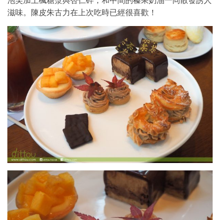
泡芙加上楓糖漿與杏仁碎，和中間的榛果奶油一同散發誘人
滋味。陳皮朱古力在上次吃時已經很喜歡！