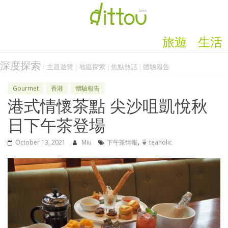
旅遊
生活
深度探索
/
主題遊覽
|
地區探索
|
焦點熱話
|
體驗報告
Gourmet
香港
體驗報告
港式情懷茶點 尖沙咀凱悅秋
日下午茶登場
,
October 13, 2021
Miu
下午茶情報
🍵 teaholic