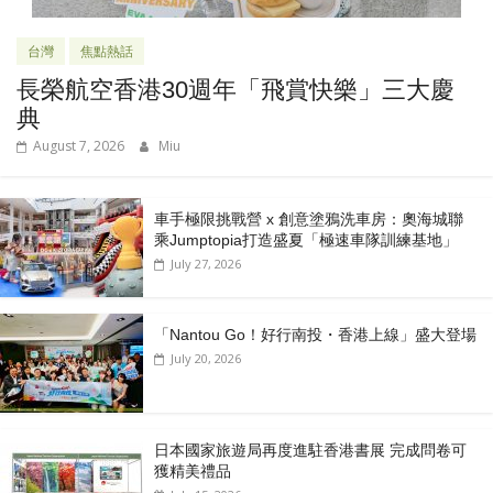
台灣
焦點熱話
長榮航空香港30週年「飛賞快樂」三大慶
典
August 7, 2026
Miu
車手極限挑戰營 x 創意塗鴉洗車房：奧海城聯
乘Jumptopia打造盛夏「極速車隊訓練基地」
July 27, 2026
「Nantou Go！好行南投・香港上線」盛大登場
July 20, 2026
日本國家旅遊局再度進駐香港書展 完成問卷可
獲精美禮品