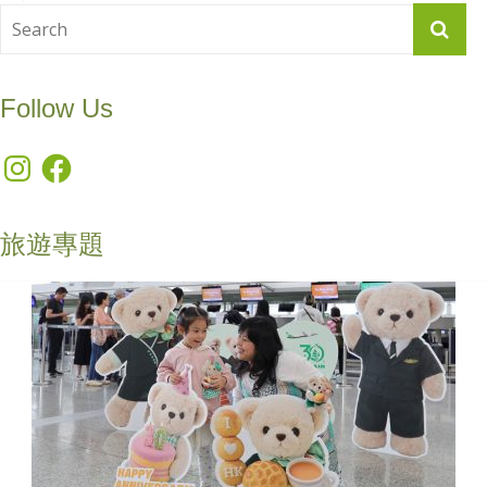
Follow Us
Instagram
Facebook
旅遊專題