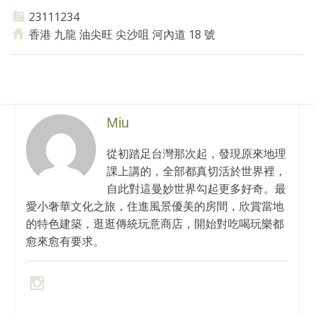
23111234
香港 九龍 油尖旺 尖沙咀 河內道 18 號
Miu
從初踏足台灣那次起，發現原來地理
課上講的，全部都真切活於世界裡，
自此對這曼妙世界勾起更多好奇。最
愛小奢華文化之旅，住進風景優美的房間，欣賞當地
的特色建築，逛逛傳統玩意商店，開始對吃喝玩樂都
愈來愈有要求。