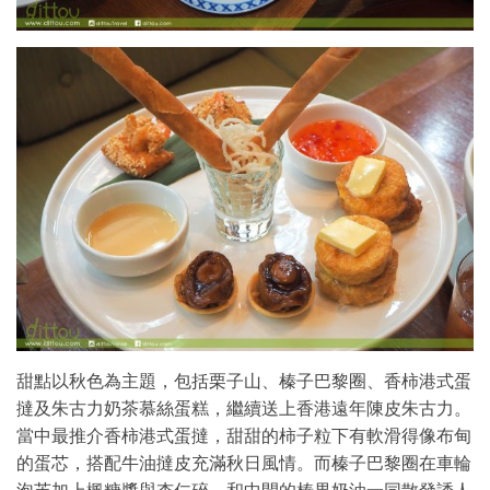
甜點以秋色為主題，包括栗子山、榛子巴黎圈、香柿港式蛋
撻及朱古力奶茶慕絲蛋糕，繼續送上香港遠年陳皮朱古力。
當中最推介香柿港式蛋撻，甜甜的柿子粒下有軟滑得像布甸
的蛋芯，搭配牛油撻皮充滿秋日風情。而榛子巴黎圈在車輪