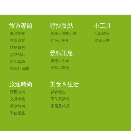
旅遊專題
尋找景點
小工具
地區探索
觀光
/
消費玩樂
活動情報
主題遊覽
住宿
/
美食
節慶日曆
體驗報告
景點訊息
焦點熱話
維修
/
推廣
旅人絮語
展覽
/
其他
美通社新聞
旅途時尚
美食＆生活
實用裝備
試食報告
文具小物
下午茶情報
美妝時尚
家居及精品
手信禮品