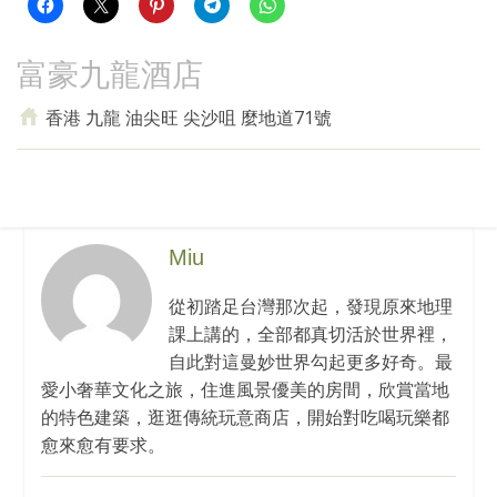
富豪九龍酒店
香港 九龍 油尖旺 尖沙咀 麼地道71號
Miu
從初踏足台灣那次起，發現原來地理
課上講的，全部都真切活於世界裡，
自此對這曼妙世界勾起更多好奇。最
愛小奢華文化之旅，住進風景優美的房間，欣賞當地
的特色建築，逛逛傳統玩意商店，開始對吃喝玩樂都
愈來愈有要求。