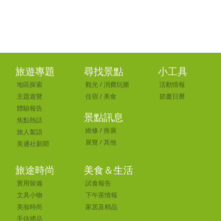
旅遊專題
尋找景點
小工具
地區探索
觀光
/
消費玩樂
活動情報
主題遊覽
住宿
/
美食
節慶日曆
體驗報告
景點訊息
焦點熱話
維修
/
推廣
旅人絮語
展覽
/
其他
美通社新聞
旅途時尚
美食＆生活
實用裝備
試食報告
文具小物
下午茶情報
美妝時尚
家居及精品
手信禮品