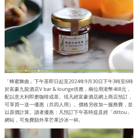
「蜂蜜舞曲」下午茶即日起至2024年9月30日下午3時至6時
於富豪九龍酒店V bar & lounge供應，兩位用港幣468元，
配以意大利即磨咖啡或茶。現凡經富豪酒店網上商店預訂，
可享買一送一優惠（共四人用）。價格另收加一服務費，並
以原價計算。讀者優惠：凡預訂下午茶時提及經「dittou」
網站，可免費額外享芒果沙冰一杯。