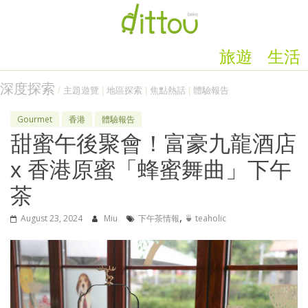
旅遊
生活
深度探索
/
主題遊覽
|
地區探索
|
焦點熱話
|
體驗報告
Gourmet
香港
體驗報告
甜蜜午後聚會！富豪九龍酒店
x 香港原蜜「蜂蜜舞曲」下午
茶
,
August 23, 2024
Miu
下午茶情報
🍵 teaholic