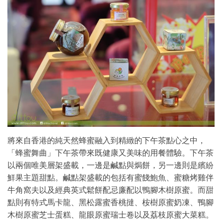
將來自香港的純天然蜂蜜融入到精緻的下午茶點心之中，
「蜂蜜舞曲」下午茶帶來既健康又美味的用餐體驗。下午茶
以兩個唯美層架盛載，一邊是鹹點與焗餅，另一邊則是繽紛
鮮果主題甜點。鹹點架盛載的包括有蜜餞鮑魚、蜜糖烤雞伴
牛角窩夫以及經典英式鬆餅配忌廉配以鴨腳木樹原蜜。而甜
點則有特式馬卡龍、黑松露蜜香桃撻、桉樹原蜜奶凍、鴨腳
木樹原蜜芝士蛋糕、龍眼原蜜瑞士卷以及荔枝原蜜大菜糕。