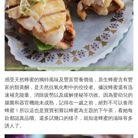
感受天然蜂蜜的獨特風味及豐富營養價值，原生蜂蜜含有豐
富的類黃酮，是天然抗氧化劑中的佼佼者。據說蜂蜜還有迅
速補充能量、消除疲勞以及緩解便秘等功效。因為嬰幼兒的
腸菌和器官機能未成熟，記得在一歲之前，絕對不可以食用
蜂蜜！所以這也是寶寶初嘗以蜂蜜為主題的下午茶，看她每
款都認真品嚐、還多試幾口的樣子，就知道蜂蜜的滋味有多
誘人了。