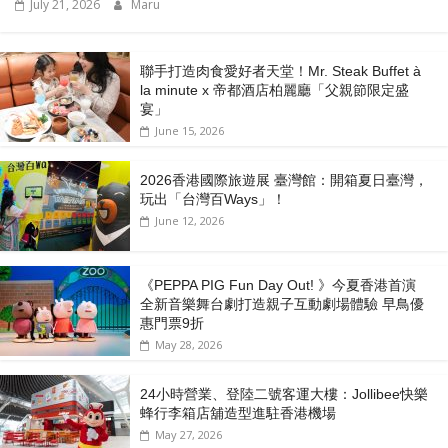
July 21, 2026
Maru
聯手打造肉食愛好者天堂！Mr. Steak Buffet à
la minute x 帝都酒店柏麗廳「⽗親節限定盛
宴」
June 15, 2026
2026香港國際旅遊展 臺灣館：開箱夏日臺灣，
玩出「台灣百Ways」！
June 12, 2026
《PEPPA PIG Fun Day Out! 》今夏香港首演
全新音樂舞台劇打造親子互動劇場體驗 早鳥優
惠門票9折
May 28, 2026
24小時營業、登陸二號客運大樓：Jollibee快樂
蜂行李箱店舖造型進駐香港機場
May 27, 2026