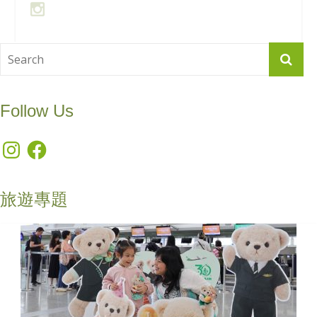
Follow Us
Instagram
Facebook
旅遊專題