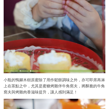
小瓶的鴨腳木樹原蜜除了用作鬆餅調味之外，亦可即席再淋
上在茶點之中，尤其是蜜糖烤雞伴牛角窩夫，將酥脆的牛角
窩夫與烤雞肉香滋味提升，讓人感到滿足！