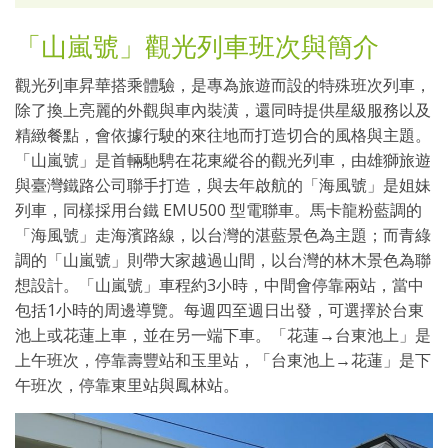
「山嵐號」觀光列車班次與簡介
觀光列車昇華搭乘體驗，是專為旅遊而設的特殊班次列車，
除了換上亮麗的外觀與車內裝潢，還同時提供星級服務以及
精緻餐點，會依據行駛的來往地而打造切合的風格與主題。
「山嵐號」是首輛馳騁在花東縱谷的觀光列車，由雄獅旅遊
與臺灣鐵路公司聯手打造，與去年啟航的「海風號」是姐妹
列車，同樣採用台鐵 EMU500 型電聯車。馬卡龍粉藍調的
「海風號」走海濱路線，以台灣的湛藍景色為主題；而青綠
調的「山嵐號」則帶大家越過山間，以台灣的林木景色為聯
想設計。「山嵐號」車程約3小時，中間會停靠兩站，當中
包括1小時的周邊導覽。每週四至週日出發，可選擇於台東
池上或花蓮上車，並在另一端下車。「花蓮→台東池上」是
上午班次，停靠壽豐站和玉里站，「台東池上→花蓮」是下
午班次，停靠東里站與鳳林站。