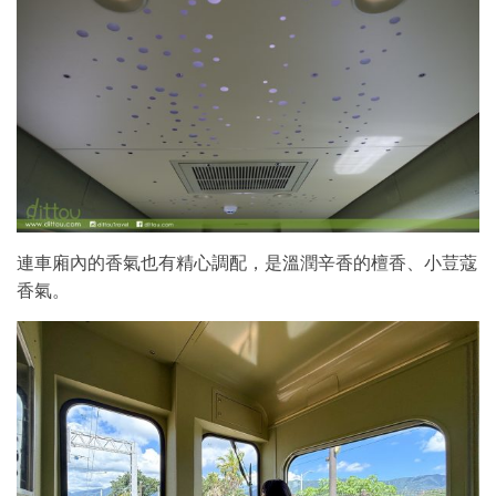
連車廂內的香氣也有精心調配，是溫潤辛香的檀香、小荳蔻
香氣。