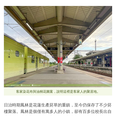
客家染花布與油桐花圖案，說明這裡是客家人的聚居地。
日治時期鳳林是花蓮生產菸草的重鎮，至今仍保存了不少菸
樓聚落。鳳林是個僅有萬多人的小鎮，卻有百多位校長出自