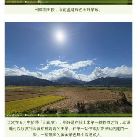
列車開出後，眼前盡是綠色田野景致。
這次在 6 月中搭乘「山嵐號」，剛好是在關山米第一耕收成之前，幸運
地可以欣賞到金黃稻穗處處的美景。在第一站停靠點東里站的開門一
瞬，一望無際的黃金景色無不震撼眾人。