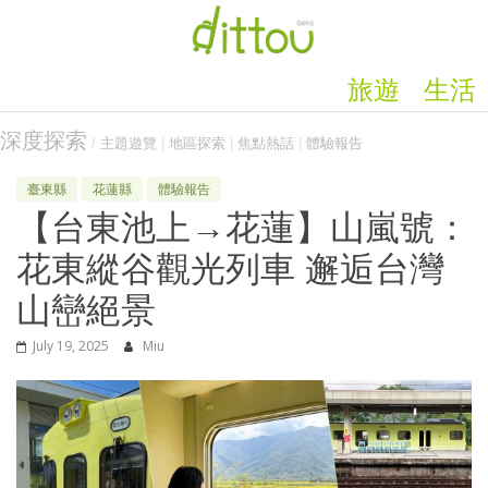
旅遊
生活
深度探索
/
主題遊覽
|
地區探索
|
焦點熱話
|
體驗報告
臺東縣
花蓮縣
體驗報告
【台東池上→花蓮】山嵐號：
花東縱谷觀光列車 邂逅台灣
山巒絕景
July 19, 2025
Miu