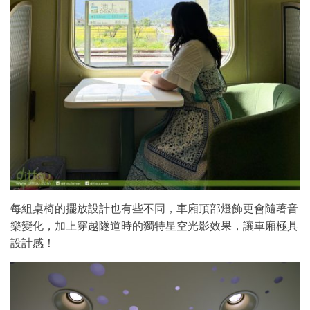
每組桌椅的擺放設計也有些不同，車廂頂部燈飾更會隨著音
樂變化，加上穿越隧道時的獨特星空光影效果，讓車廂極具
設計感！