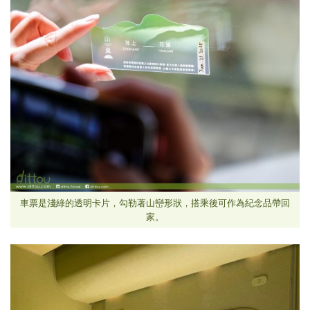
車票是淺綠的透明卡片，勾勒著山巒形狀，搭乘後可作為紀念品帶回
家。