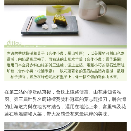
左邊的秀姑巒溪和菓子（合作小農：羅山社區），以美麗的河川山色為
靈感，內餡是富里梅子。而右邊的山形水羊羹（合作小農：露予莊園）
選用日本金賞赤科山綠茶與三溫糖，灑上金箔。兩顆小巧的礦石造型琥
珀糖（合作小農：松浦米廠），以花蓮著名的玉石結晶體為靈感，散發
柚子清香，置放在綠色蛇紋石盤子上，像一幅立體的迷你山水畫。
在第二站的導覽結束後，會送上鐵路便當。由花蓮知名私
廚、第三屆世界名廚錦標賽雙料冠軍的葉志龍操刀，將台灣
的山海魅力與在地食材結合，運用在地池上米、富里鴨及花
蓮在地溫體豬入菜，帶大家感受花東最純粹的美味。