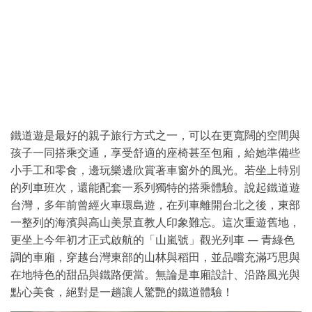
鐵道遊是最好的親子旅行方式之一，可以在更寬闊的空間與
孩子一同搭乘交通，享受舒適的座椅甚至包廂，給她準備些
小手工和零食，邊玩樂邊欣賞著車窗外的風光。若坐上特別
的列車班次，還能配套一系列獨特的搭乘體驗。說起鐵道遊
台灣，多年前曾經火車環島遊，在列車離開台北之後，東部
一整列的海濱與高山美景直教人印象難忘。這次重遊舊地，
更坐上今年初才正式啟航的「山嵐號」觀光列車 — 青綠色
調的車廂，穿越台灣東部的山林與稻田，並品嚐充滿巧思與
在地特色的甜品與鐵路便當。無論是車廂設計、沿路風光與
點心美食，絕對是一趟讓人驚艷的鐵道體驗！