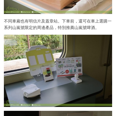
不同車廂也有明信片及蓋章站。下車前，還可在車上選購一
系列山嵐號限定的周邊產品，特別推薦山嵐號啤酒。