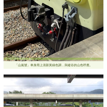
「山嵐號」車身用上清新黃綠色調，與縱谷的山色呼應。