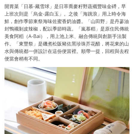
開胃菜「日慕-藏雪球」是日萃喬麥籽野蔬襯豐味金磗，早
上班次則是「烏金-露白玉」。之後「海跳浪」用上時令海
鮮，創作季節東祭海味佐蜜香奶油醬。「山田野」是丹蔘油
封鴨襯剝皮辣椒，配以季節時蔬。「嵐慕稻」是原住民傳統
美食阿粨（A-Bai），用上池上米、融合傳統與創新手法製
作。「東豐祭」是磯煮松阪豬佐黑珍珠芥花醋，將花東的山
水與傳統都一併設計在這份便當裡。順帶一提，回程與去程
便當會稍有不同。