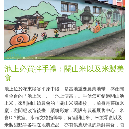
池上必買拌手禮：關山米以及米製美
食
池上位於花東縱谷平原中段，是當地重要農業地帶，盛產聞
名全台的「池上米」、「池上便當」。手信怎可錯過關山池
上米，來到關山鎮農會的「關山米國學校」，前身是舊碾米
廠，空間經改造後畫上繽紛彩繪，現設有農產展售中心、米
食DIY教室、水稻文物館等等，有售關山米、米製零食以及
米製甜點等各種在地農產品，亦有供應現做的新鮮美食，包