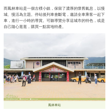
而鳳林車站是一個古樸小鎮，保留了濃厚的懷舊氣息，以慢
城、慢活為主題。停站後列車會斷電，邀請全車乘客一起下
車，進行一小時的導賞。可聽導覽分享這城市的特色，或是
自己隨心逛逛，購買一點當地特產。
鳳林車站