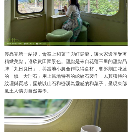
停靠完第一站後，會奉上和菓子與紅烏龍，讓大家邊享受著
精緻美點，邊欣賞田園景色。甜點是來自花蓮玉里的甜點品
牌「九日良田」，與當地小農合作取得食材，餐盤則由花蓮
的「鎮一大理石」用上當地特有的蛇紋石製作，以其獨特的
紋理與質感，擺放以山石和巒溪為靈感的和菓子，呈現東部
風土人情與自然美學。