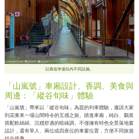
以廊道串連站內不同設施。
「山嵐號」車廂設計、香調、美食與
周邊：「縱谷旬味」體驗
「山嵐號」帶來以「縱谷旬味」為題的列車體驗，邀請大家
到花東來一場山間時令的五感之旅。踏進車廂，純白、鵝黃
搭配軟綿綿、沉穩舒適的暗綠調。不僅擁有特色全景落地窗
設計，還有單人、兩位或四座位的車窗位置，方便不同旅遊
組合搭乘。