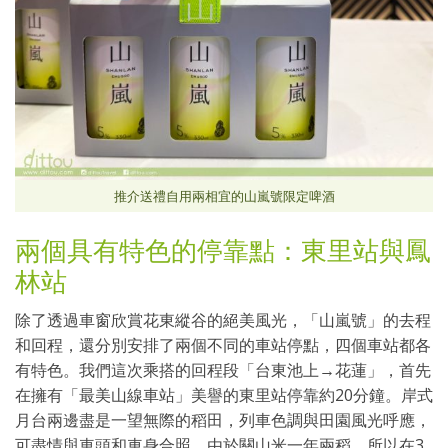
推介送禮自用兩相宜的山嵐號限定啤酒
兩個具有特色的停靠點：東里站與鳳
林站
除了透過車窗欣賞花東縱谷的絕美風光，「山嵐號」的去程
和回程，還分別安排了兩個不同的車站停點，四個車站都各
有特色。我們這次乘搭的回程段「台東池上→花蓮」，首先
在擁有「最美山線車站」美譽的東里站停靠約20分鐘。岸式
月台兩邊盡是一望無際的稻田，列車色調與田園風光呼應，
可盡情與車頭和車身合照。由於關山米一年兩稻，所以在3