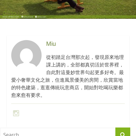
Miu
從初踏足台灣那次起，發現原來地理
課上講的，全部都真切活於世界裡，
自此對這曼妙世界勾起更多好奇。最
愛小奢華文化之旅，住進風景優美的房間，欣賞當地
的特色建築，逛逛傳統玩意商店，開始對吃喝玩樂都
愈來愈有要求。