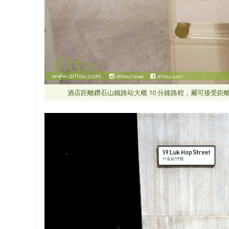
酒店距離鑽石山鐵路站大概 10 分鐘路程，屬可接受距