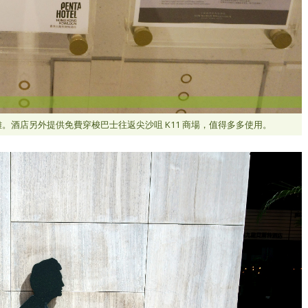
離。酒店另外提供免費穿梭巴士往返尖沙咀 K11 商場，值得多多使用。