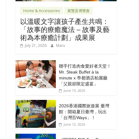
Home & Accessories
展覽及博覽會
以溫暖文字讓孩子產生共鳴：
「故事的療癒魔法 – 故事及藝
術為本療癒計劃」成果展
July 21, 2026
Maru
聯手打造肉食愛好者天堂！
Mr. Steak Buffet à la
minute x 帝都酒店柏麗廳
「⽗親節限定盛宴」
June 15, 2026
2026香港國際旅遊展 臺灣
館：開箱夏日臺灣，玩出
「台灣百Ways」！
June 12, 2026