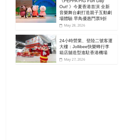
《PEPPA PIG Fun Day
Out! 》今夏香港首演 全新
音樂舞台劇打造親子互動劇
場體驗 早鳥優惠門票9折
May 28, 2026
24小時營業、登陸二號客運
大樓：Jollibee快樂蜂行李
箱店舖造型進駐香港機場
May 27, 2026