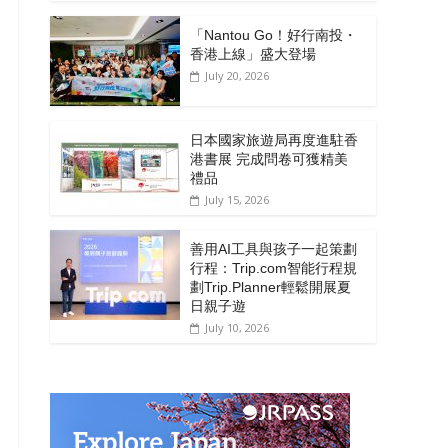
「Nantou Go！好行南投・
香港上線」盛大登場
July 20, 2026
日本國家旅遊局再度進駐香
港書展 完成問卷可獲精美
禮品
July 15, 2026
善用AI工具與孩子一起策劃
行程：Trip.com智能行程規
劃Trip.Planner輕鬆開展夏
日親子遊
July 10, 2026