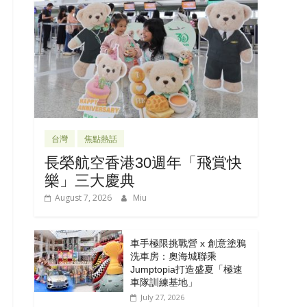
台灣
焦點熱話
長榮航空香港30週年「飛賞快
樂」三大慶典
August 7, 2026
Miu
車手極限挑戰營 x 創意塗鴉
洗車房：奧海城聯乘
Jumptopia打造盛夏「極速
車隊訓練基地」
July 27, 2026