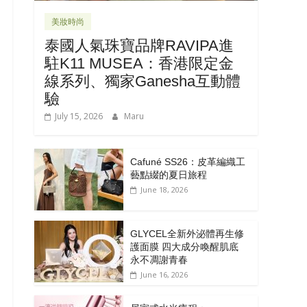
美妝時尚
泰國人氣珠寶品牌RAVIPA進
駐K11 MUSEA：香港限定金
線系列、獨家Ganesha互動體
驗
July 15, 2026
Maru
Cafuné SS26：皮革編織工
藝點綴的夏日旅程
June 18, 2026
GLYCEL全新外泌體再生修
護面膜 四大成分喚醒肌底
永不凋謝青春
June 16, 2026