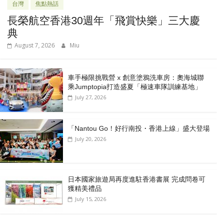
台灣
焦點熱話
長榮航空香港30週年「飛賞快樂」三大慶
典
August 7, 2026
Miu
車手極限挑戰營 x 創意塗鴉洗車房：奧海城聯
乘Jumptopia打造盛夏「極速車隊訓練基地」
July 27, 2026
「Nantou Go！好行南投・香港上線」盛大登場
July 20, 2026
日本國家旅遊局再度進駐香港書展 完成問卷可
獲精美禮品
July 15, 2026