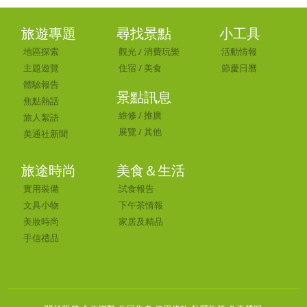
旅遊專題
尋找景點
小工具
地區探索
觀光
/
消費玩樂
活動情報
主題遊覽
住宿
/
美食
節慶日曆
體驗報告
景點訊息
焦點熱話
維修
/
推廣
旅人絮語
展覽
/
其他
美通社新聞
旅途時尚
美食＆生活
實用裝備
試食報告
文具小物
下午茶情報
美妝時尚
家居及精品
手信禮品