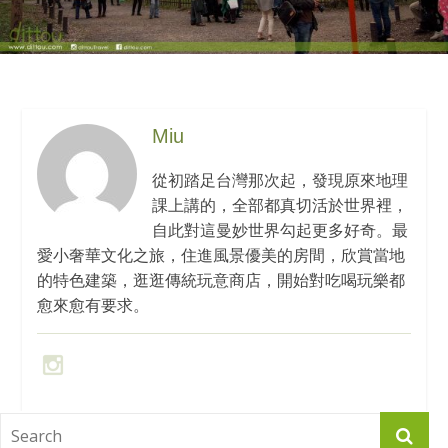
Miu
從初踏足台灣那次起，發現原來地理
課上講的，全部都真切活於世界裡，
自此對這曼妙世界勾起更多好奇。最
愛小奢華文化之旅，住進風景優美的房間，欣賞當地
的特色建築，逛逛傳統玩意商店，開始對吃喝玩樂都
愈來愈有要求。