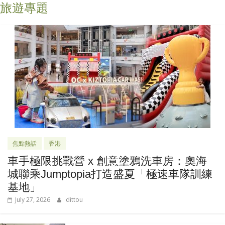
旅遊專題
焦點熱話
香港
車手極限挑戰營 x 創意塗鴉洗車房：奧海
城聯乘Jumptopia打造盛夏「極速車隊訓練
基地」
July 27, 2026
dittou