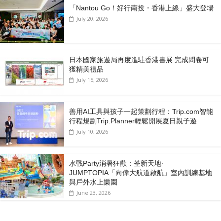
「Nantou Go！好行南投・香港上線」盛大登場
July 20, 2026
日本國家旅遊局再度進駐香港書展 完成問卷可
獲精美禮品
July 15, 2026
善用AI工具與孩子一起策劃行程：Trip.com智能
行程規劃Trip.Planner輕鬆開展夏日親子遊
July 10, 2026
水戰Party消暑狂歡：荃新天地‧
JUMPTOPIA「向偉大航道啟航」室內訓練基地
與戶外水上樂園
June 23, 2026