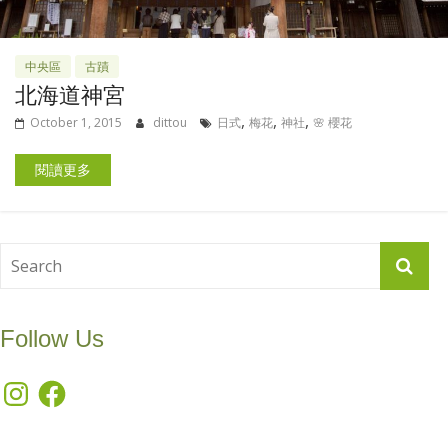
中央區
古蹟
北海道神宮
,
,
,
October 1, 2015
dittou
日式
梅花
神社
🌸 櫻花
閱讀更多
Follow Us
Instagram
Facebook