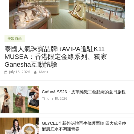
美妝時尚
泰國人氣珠寶品牌RAVIPA進駐K11
MUSEA：香港限定金線系列、獨家
Ganesha互動體驗
July 15, 2026
Maru
Cafuné SS26：皮革編織工藝點綴的夏日旅程
June 18, 2026
GLYCEL全新外泌體再生修護面膜 四大成分喚
醒肌底永不凋謝青春