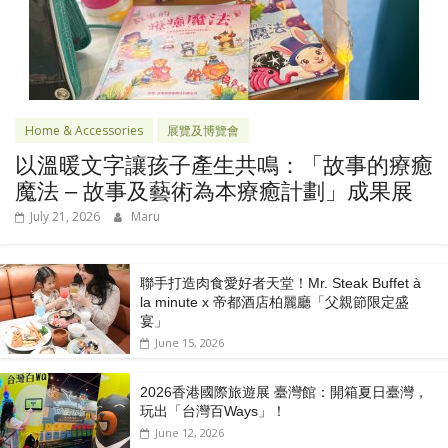
Home & Accessories
展覽及博覽會
以溫暖文字讓孩子產生共鳴：「故事的療癒
魔法 – 故事及藝術為本療癒計劃」成果展
July 21, 2026
Maru
聯手打造肉食愛好者天堂！Mr. Steak Buffet à
la minute x 帝都酒店柏麗廳「⽗親節限定盛
宴」
June 15, 2026
2026香港國際旅遊展 臺灣館：開箱夏日臺灣，
玩出「台灣百Ways」！
June 12, 2026